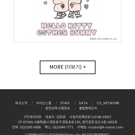
MORE (더보기) +
회사소개
라이선스폼
STAFF
DATA
CO_NETWORK
흔한남매 상품정보
불법복제단속
(주)케이비젼
대표자 : 김현경
사업자등록번호 119-86-28927
(우.07266) 서울특별시 영등포구 영등포로 150, 생각공장 당산 A동 1402호
전화 : 02)3285-9008
팩스 : 02)2644-7771
이메일 : master@k-vision.com
COPYRIGHT(C) 2018 KVISION Inc. ALL RIGHTS RESERVED.