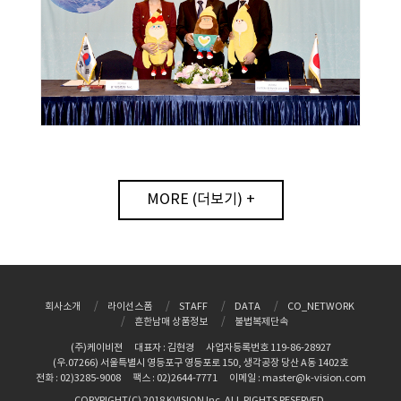
MORE (더보기) +
회사소개
라이선스폼
STAFF
DATA
CO_NETWORK
흔한남매 상품정보
불법복제단속
(주)케이비젼
대표자 : 김현경
사업자등록번호 119-86-28927
(우.07266) 서울특별시 영등포구 영등포로 150, 생각공장 당산 A동 1402호
전화 : 02)3285-9008
팩스 : 02)2644-7771
이메일 : master@k-vision.com
COPYRIGHT(C) 2018 KVISION Inc. ALL RIGHTS RESERVED.