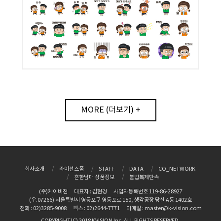
MORE (더보기) +
회사소개
라이선스폼
STAFF
DATA
CO_NETWORK
흔한남매 상품정보
불법복제단속
(주)케이비젼
대표자 : 김현경
사업자등록번호 119-86-28927
(우.07266) 서울특별시 영등포구 영등포로 150, 생각공장 당산 A동 1402호
전화 : 02)3285-9008
팩스 : 02)2644-7771
이메일 : master@k-vision.com
COPYRIGHT(C) 2018 KVISION Inc. ALL RIGHTS RESERVED.