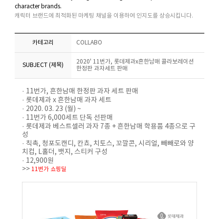
character brands.
캐릭터 브랜드에 최적화된 마케팅 채널을 이용하여 인지도를 상승시킵니다.
카테고리
COLLABO
2020' 11번가, 롯데제과x흔한남매 콜라보레이션
SUBJECT (제목)
한정판 과자세트 판매
· 11번가, 흔한남매 한정판 과자 세트 판매
· 롯데제과 x 흔한남매 과자 세트
· 2020. 03. 23 (월) ~
· 11번가 6,000세트 단독 선판매
· 롯데제과 베스트셀러 과자 7종 + 흔한남매 학용품 4종으로 구
성
· 칙촉, 청포도캔디, 칸쵸, 치토스, 꼬깔콘, 시리얼, 빼빼로와 양
치컵, L홀더, 뱃지, 스티커 구성
· 12,900원
>>
11번가 쇼핑딜