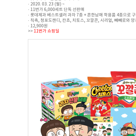
· 2020. 03. 23 (월) ~
· 11번가 6,000세트 단독 선판매
· 롯데제과 베스트셀러 과자 7종 + 흔한남매 학용품 4종으로 
· 칙촉, 청포도캔디, 칸쵸, 치토스, 꼬깔콘, 시리얼, 빼빼로와 양
· 12,900원
>>
11번가 쇼핑딜