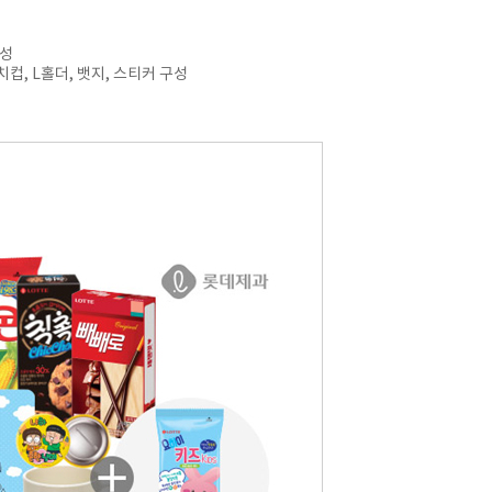
구성
치컵, L홀더, 뱃지, 스티커 구성