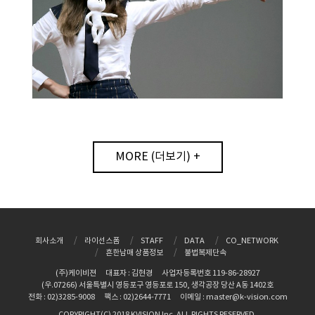
MORE (더보기) +
회사소개
라이선스폼
STAFF
DATA
CO_NETWORK
흔한남매 상품정보
불법복제단속
(주)케이비젼
대표자 : 김현경
사업자등록번호 119-86-28927
(우.07266) 서울특별시 영등포구 영등포로 150, 생각공장 당산 A동 1402호
전화 : 02)3285-9008
팩스 : 02)2644-7771
이메일 : master@k-vision.com
COPYRIGHT(C) 2018 KVISION Inc. ALL RIGHTS RESERVED.